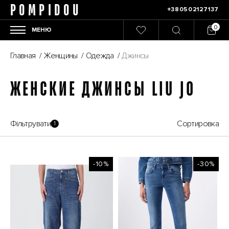
POMPIDOU
+380502127137
МЕНЮ
Главная
/
Женщины
/
Одежда
/
Джинсы
ЖЕНСКИЕ ДЖИНСЫ LIU JO
Фільтрувати
Сортировка
1
-10%
-30%