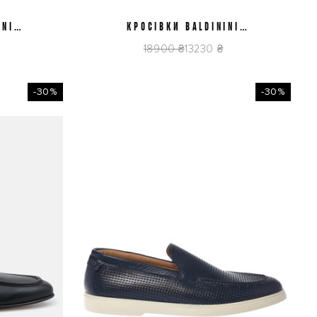
INI
КРОСІВКИ BALDININI
41
44
15
U6E404P1CRVFCATM
18900 ₴
13230 ₴
-30%
-30%