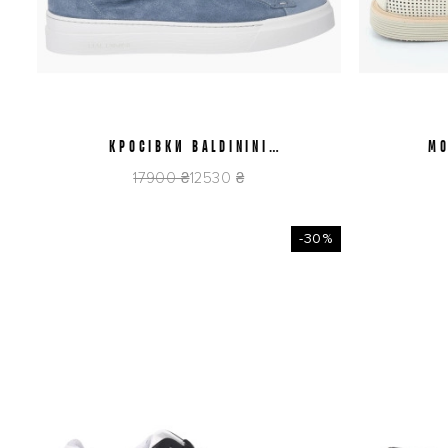
КРОСІВКИ BALDININI
41
42
43
44
45
МО
U6E802P1CROS1020
U
17900 ₴
12530 ₴
-30%