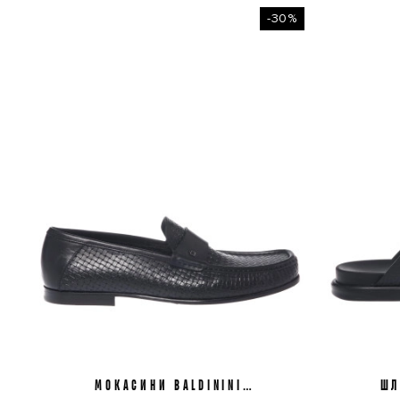
-30%
МОКАСИНИ BALDININI
42
42,5
43
ШЛ
U6E021P1CSSI0000
U