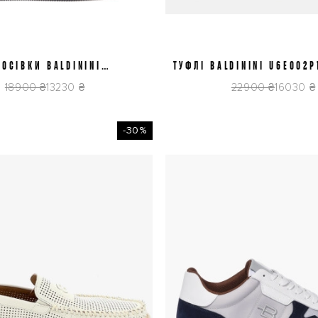
РОСІВКИ BALDININI
42
43
45
ТУФЛІ BALDININI U6E002P
41
41,5
42
42,5
43
44
6E404P1CRVF0000
18900 ₴
13230 ₴
22900 ₴
16030 ₴
-30%