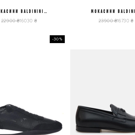
КАСИНИ BALDININI
43
МОКАСИНИ BALDIN
42
43
44
6E042P1BTFO1515
U6E043P1BTFO15
22900 ₴
16030 ₴
23900 ₴
16730 ₴
-30%