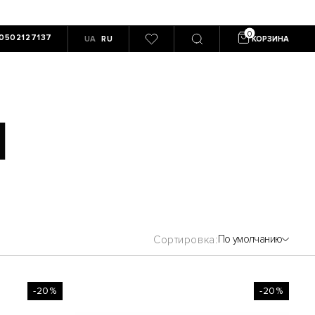
0502127137
UA
RU
КОРЗИНА
I
По умолчанию
Сортировка
-20%
-20%