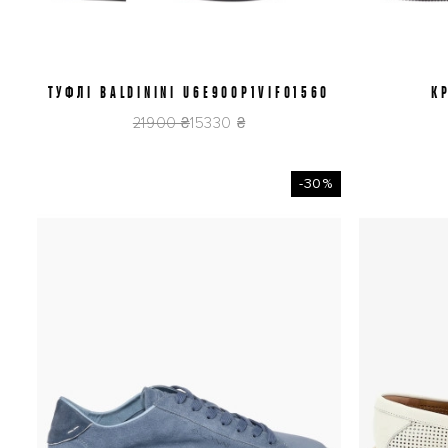
ТУФЛІ BALDININI U6E900P1VIFO1560
41
42
42,5
К
U
21900 ₴
15330 ₴
-30%