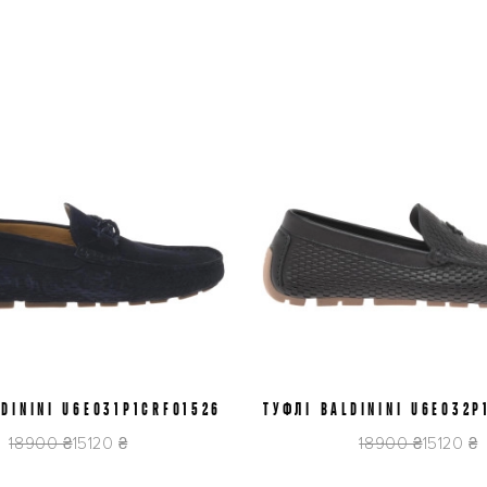
LDININI U6E031P1CRFO1526
41
42
43
45
ТУФЛІ BALDININI U6E032P
41
44
45
18900 ₴
15120 ₴
18900 ₴
15120 ₴