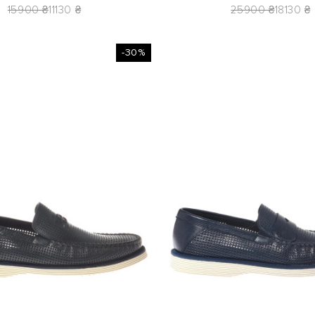
15900 ₴
11130 ₴
25900 ₴
18130 ₴
-30%