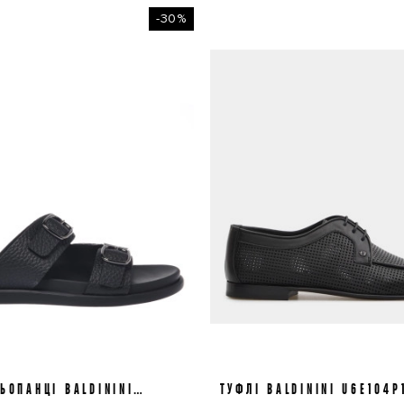
-30%
ЬОПАНЦІ BALDININI
41
43
45
ТУФЛІ BALDININI U6E104P
41
42
44
6E505P1BOTT0000