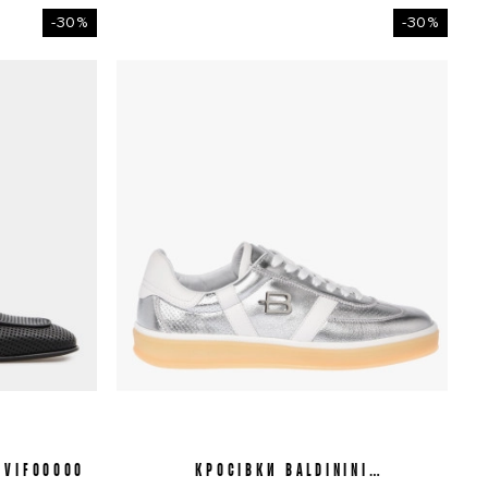
-30%
-30%
1VIFO0000
КРОСІВКИ BALDININI
38
D6E820T1VITL0600