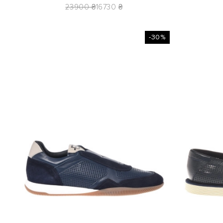
23900 ₴
16730 ₴
-30%