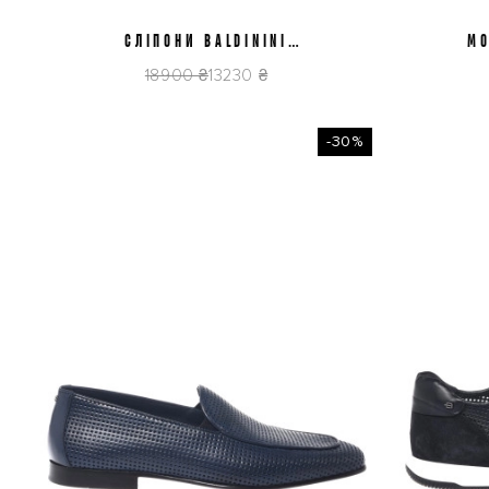
СЛІПОНИ BALDININI
41
42
43
44
45
МО
U6E907P1CRVFPTOC
U
18900 ₴
13230 ₴
-30%