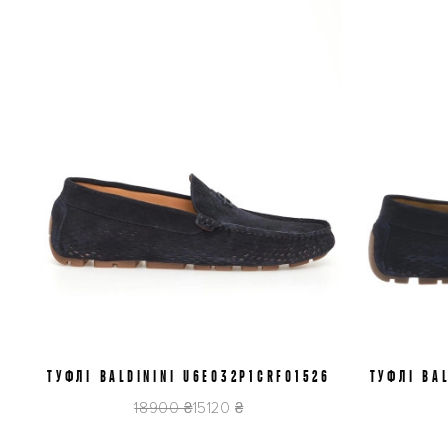
ТУФЛІ BALDININI U6E032P1CRFO1526
41
42
43
44
ТУФЛІ BA
18900 ₴
15120 ₴