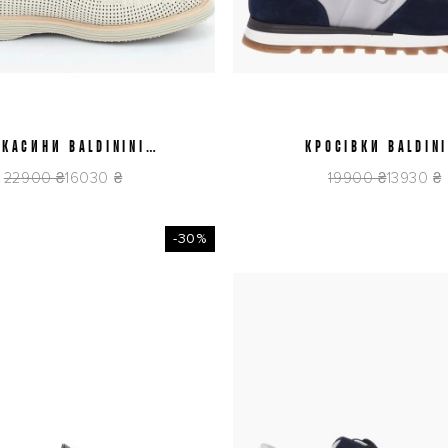
КАСИНИ BALDININI
42
44
КРОСІВКИ BALDINI
41
42
6E042P1BTFO9005
U6E820T1CATEBL
22900 ₴
16030 ₴
19900 ₴
13930 ₴
-30%