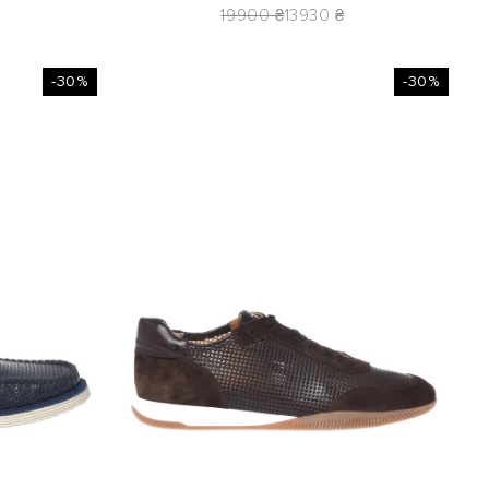
19900 ₴
13930 ₴
-30%
-30%