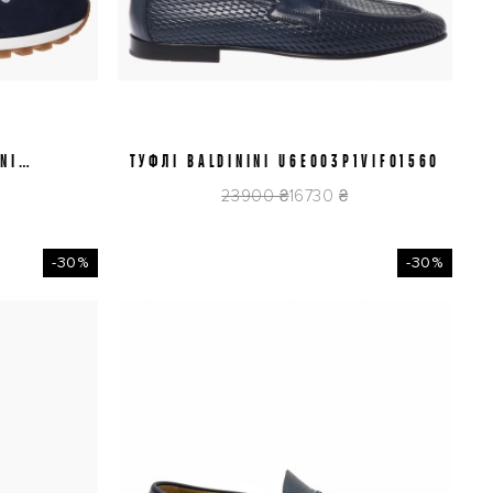
NI
ТУФЛІ BALDININI U6E003P1VIFO1560
42
43
45
GR
23900 ₴
16730 ₴
-30%
-30%