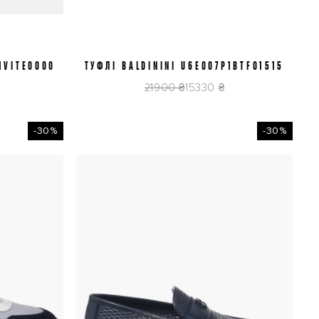
1VITE0000
ТУФЛІ BALDININI U6E007P1BTFO1515
41
43
44
45
21900 ₴
15330 ₴
-30%
-30%