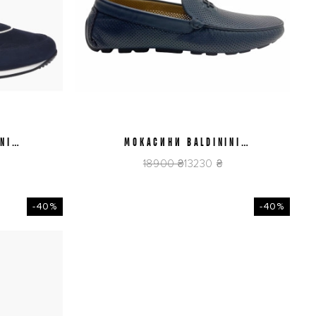
NI
МОКАСИНИ BALDININI
42
00
U5E129P1VIFO1560
18900 ₴
13230 ₴
-40%
-40%