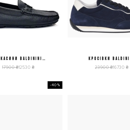
КАСИНИ BALDININI
41
43
44
45
КРОСІВКИ BALDINI
41,5
43
44
45
6E025P1BTFO0000
U6E850T1CAMO15
17900 ₴
12530 ₴
23900 ₴
16730 ₴
-40%