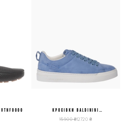
1VTNF0000
КРОСІВКИ BALDININI
38,5
D6E800T1CAMO1020
15900 ₴
12720 ₴