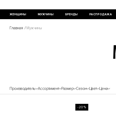
ЖЕНЩИНЫ
МУЖЧИНЫ
БРЕНДЫ
РАСПРОДАЖА
Главная
/
Мужчины
Производитель
Ассортимент
Размер
Сезон
Цвет
Цена
-20%