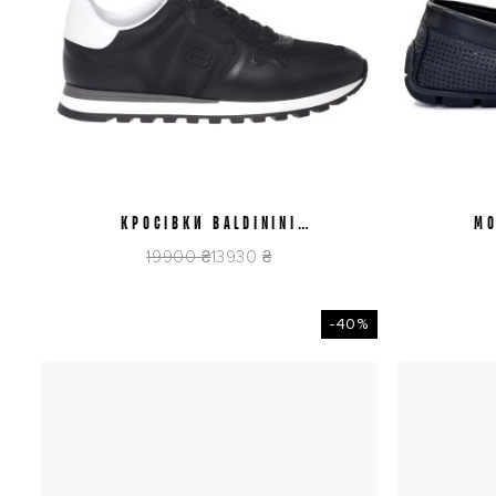
КРОСІВКИ BALDININI
42
44
МО
U6E820T1VTTS0000
U
19900 ₴
13930 ₴
-40%