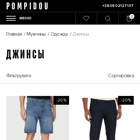
POMPIDOU
+380502127137
МЕНЮ
Главная
/
Мужчины
/
Одежда
/
Джинсы
ДЖИНСЫ
Фільтрувати
Сортировка
-20%
-20%