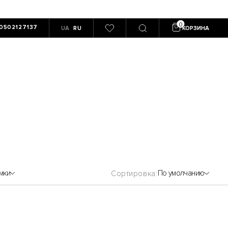
0502127137
UA
RU
КОРЗИНА
мки
По умолчанию
Сортировка