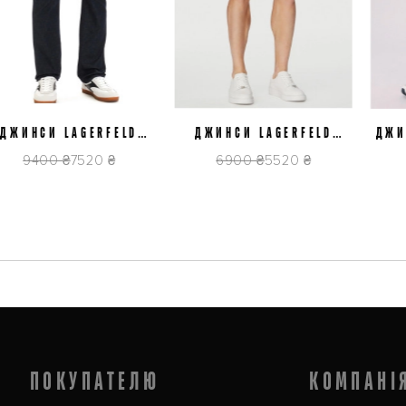
J32
J34
J36
J40
J32
J36
J38
ИНСИ LAGERFELD
ДЖИНСИ LAGERFELD
ДЖИНСИ
839.265501.606
562843.265590.640
D
9400 ₴
7520 ₴
6900 ₴
5520 ₴
59
 современному мужчине не обойтись без такого важного элемента гардероба. 
конечно, стильной, в духе последних модных тенденций!
ки от  известных итальянских брендов отличного качества. Versace, Baldinini,
ПОКУПАТЕЛЮ
КОМПАНІ
ра и интересные детали — такие вещи прослужат вам не один год и сделают в