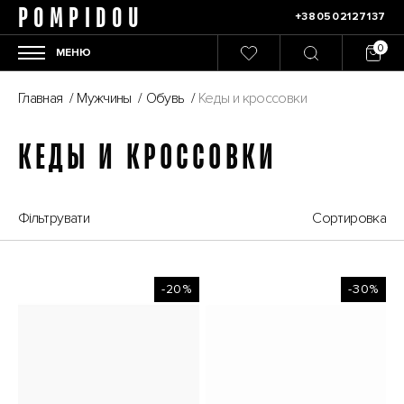
POMPIDOU
+380502127137
МЕНЮ
Главная
/
Мужчины
/
Обувь
/
Кеды и кроссовки
КЕДЫ И КРОССОВКИ
Фільтрувати
Сортировка
-20%
-30%