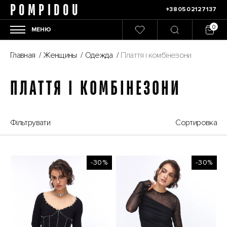
POMPIDOU
+380502127137
МЕНЮ
Главная
/
Женщины
/
Одежда
/
Плаття і комбінезони
ПЛАТТЯ І КОМБІНЕЗОНИ
Фільтрувати
Сортировка
-30%
-30%