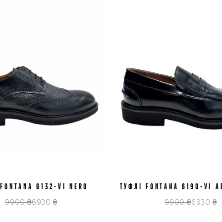
 FONTANA 6132-VI NERO
41
43
44
45
ТУФЛІ FONTANA 6190-VI A
40
41
42
43
44
NERO
9900 ₴
6930 ₴
9900 ₴
6930 ₴