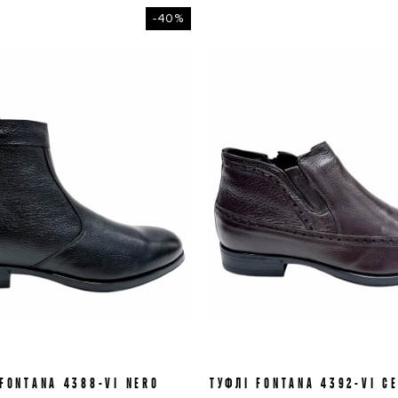
-40%
 FONTANA 4388-VI NERO
41
43
44
45
ТУФЛІ FONTANA 4392-VI C
42
43
44