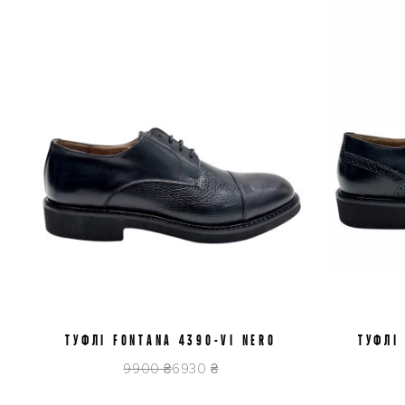
ТУФЛІ FONTANA 4390-VI NERO
41
42
ТУФЛІ
9900 ₴
6930 ₴