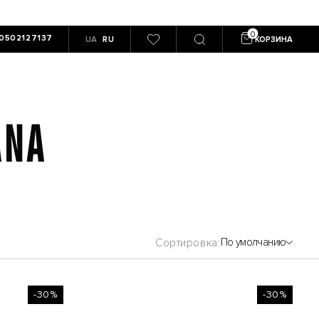
0502127137
UA
RU
КОРЗИНА
ANA
По умолчанию
Сортировка
-30%
-30%