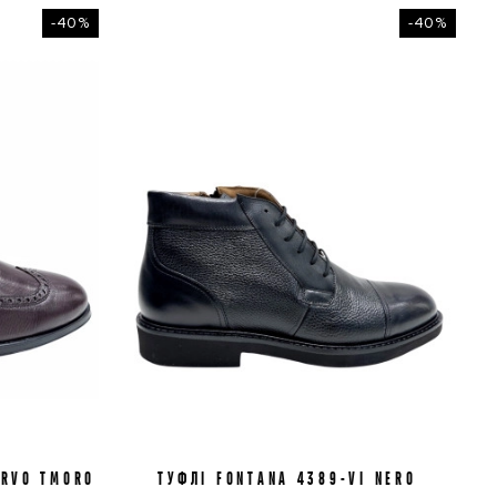
-40%
-40%
ERVO TMORO
ТУФЛІ FONTANA 4389-VI NERO
41
42
43
44