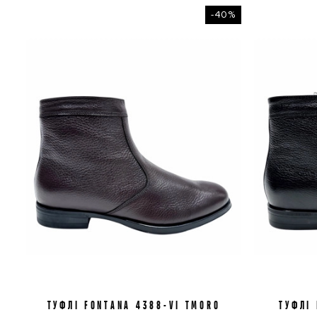
-40%
ТУФЛІ FONTANA 4388-VI TMORO
40
43
44
ТУФЛІ