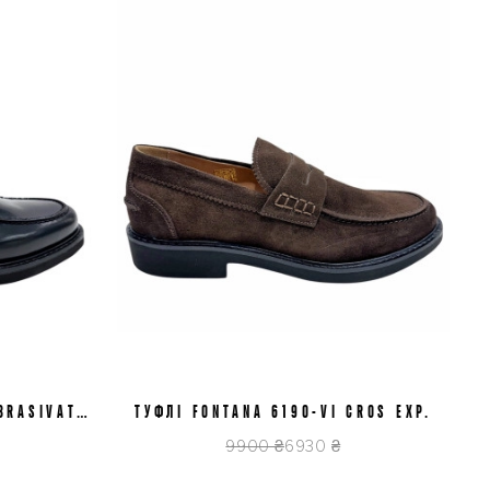
BRASIVATO
ТУФЛІ FONTANA 6190-VI CROS EXP.
40
41
42
43
44
9900 ₴
6930 ₴