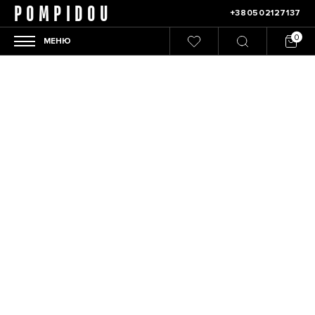
POMPIDOU
+380502127137
МЕНЮ
Главная
/
Мужчины
/
Аксессуары
/
Головные уборы
Фільтрувати
Сортировка