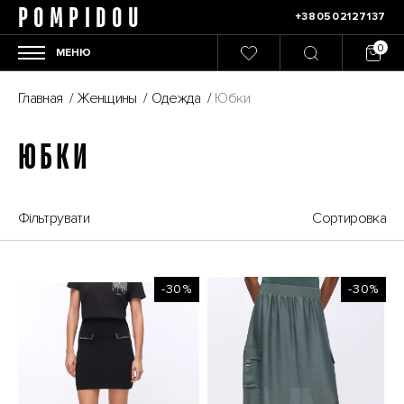
POMPIDOU
+380502127137
МЕНЮ
Главная
/
Женщины
/
Одежда
/
Юбки
ЮБКИ
Фільтрувати
Сортировка
-30%
-30%