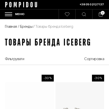
POMPIDOU
+380502127137
МЕНЮ
Главная
/
Бренды
/
Товары бренда Iceberg
ТОВАРЫ БРЕНДА ICEBERG
Фільтрувати
Сортировка
-30%
-30%