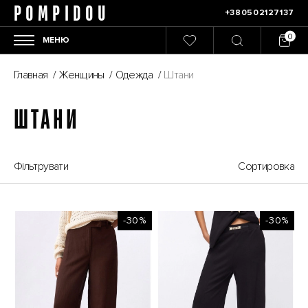
POMPIDOU
+380502127137
МЕНЮ
Главная
/
Женщины
/
Одежда
/
Штани
ШТАНИ
Фільтрувати
Сортировка
-30%
-30%