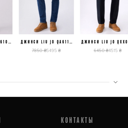
XL/54
L/52
XL/54
XXL/56
03
ДЖИНСИ LIU JO QA6117
ДЖИНСИ LIU JO QXX088
D5024 78486
T4308 94013
7850 ₴
5495 ₴
6450 ₴
4515 ₴
чки под костюм, и льняные мужские рубашки Италия на лето. 
 брендов. У нас вы можете купить мужскую рубашку Италия самого 
Я
КОНТАКТЫ
ся и прекрасно отводят лишнюю влагу от тела.