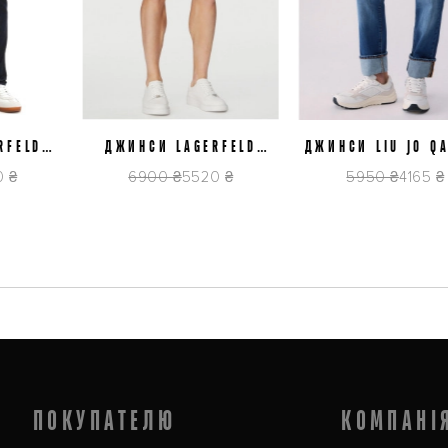
J32
J36
J38
J34
J36
J38
LD
ДЖИНСИ LAGERFELD
ДЖИНСИ LIU JO QA61
606
562843.265590.640
D4952 77025
6900 ₴
5520 ₴
5950 ₴
4165 ₴
и
 Это и  повседневные модели из плотной ткани в стиле кэжуал, и тонкие соро
их рубашек  из последних модных коллекций от самых популярных итальянских
ПОКУПАТЕЛЮ
КОМПАНІ
лён и хлопок. Такие вещи приятно носить, они гипоаллергенны, не электризуют