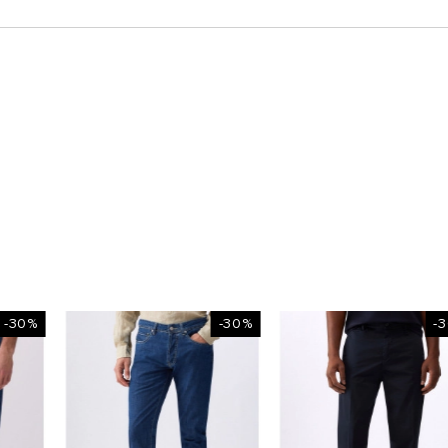
0%
-30%
-30%