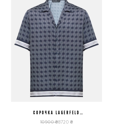
СОРОЧКА LAGERFELD
L/52
M/50
561881.605942.690
10900 ₴
8720 ₴