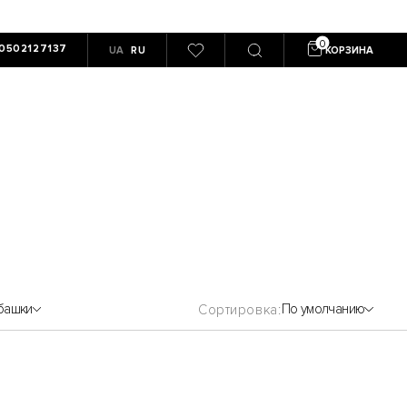
0502127137
UA
RU
КОРЗИНА
башки
По умолчанию
Сортировка