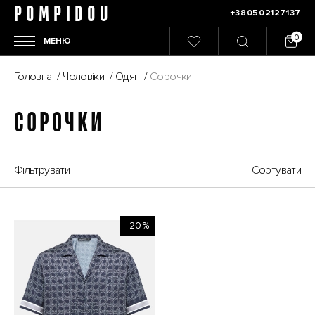
POMPIDOU
+380502127137
МЕНЮ
Головна
/
Чоловіки
/
Одяг
/
Сорочки
СОРОЧКИ
Фільтрувати
Сортувати
-20%