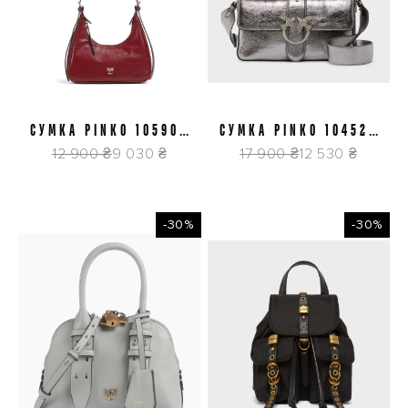
СУМКА PINKO 105900
СУМКА PINKO 104524
A315 RR8Y
A2H2 IEHO
12 900 ₴
9 030 ₴
17 900 ₴
12 530 ₴
-30%
-30%