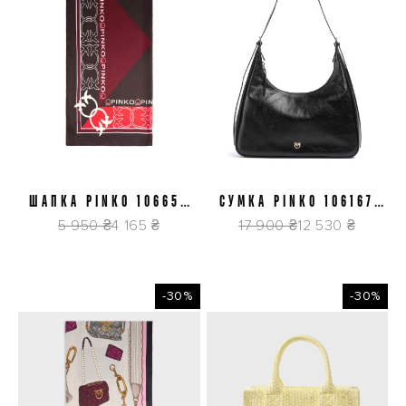
ШАПКА PINKO 106656
СУМКА PINKO 106167
A39M YR3
A315 Z99Y
5 950 ₴
4 165 ₴
17 900 ₴
12 530 ₴
-30%
-30%