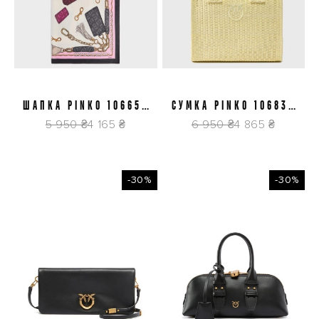
ШАПКА PINKO 106656
СУМКА PINKO 106832
A39LNZ5
A39Y C39
5 950 ₴
4 165 ₴
6 950 ₴
4 865 ₴
-30%
-30%