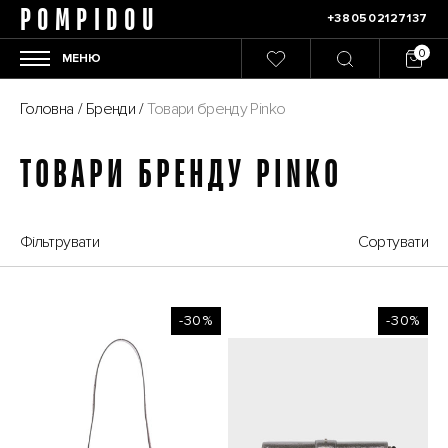
POMPIDOU
+380502127137
МЕНЮ
Головна
/
Бренди
/
Товари бренду Pinko
ТОВАРИ БРЕНДУ PINKO
Фільтрувати
Сортувати
-30%
-30%