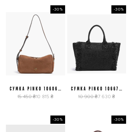
-30%
-30%
СУМКА PINKO 106062
СУМКА PINKO 106673
A0F6 L17Q
A39Y Z99Q
15 450 ₴
10 815 ₴
10 900 ₴
7 630 ₴
-30%
-30%