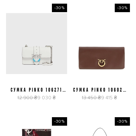
-30%
-30%
СУМКА PINKO 106271
СУМКА PINKO 106022
A0F1 Z15E
A0QO R49Q
12 900 ₴
9 030 ₴
13 450 ₴
9 415 ₴
-30%
-30%