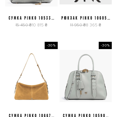
СУМКА PINKO 105333
РЮКЗАК PINKO 106053
A0QO K32Q
A358 Z99Q
15 450 ₴
10 815 ₴
11 950 ₴
8 365 ₴
-30%
-30%
СУМКА PINKO 106678
СУМКА PINKO 105906