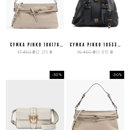
СУМКА PINKO 106176
СУМКА PINKO 105333
A0F6 C50Q
A0QO Z99Q
17 450 ₴
12 215 ₴
15 450 ₴
10 815 ₴
-30%
-30%