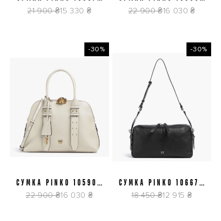
A0F6 L22O
A0QO K32Q
21 900 ₴
15 330 ₴
22 900 ₴
16 030 ₴
-30%
-30%
СУМКА PINKO 105906
СУМКА PINKO 106676
A0QO Z14Q
A2JG Z99O
22 900 ₴
16 030 ₴
18 450 ₴
12 915 ₴