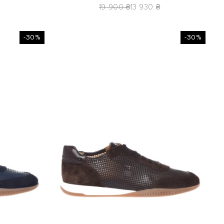
19 900 ₴
13 930 ₴
-30%
-30%