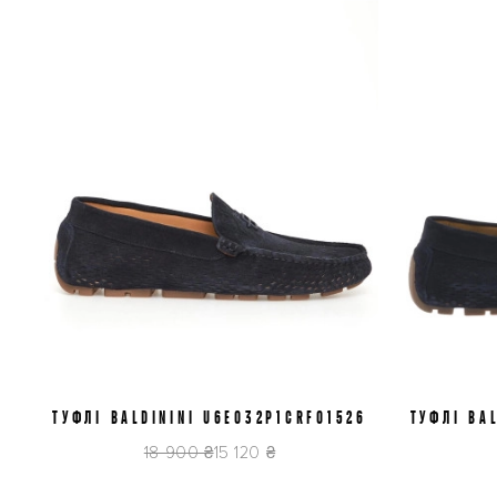
ТУФЛІ BALDININI U6E032P1CRFO1526
41
42
43
44
ТУФЛІ BA
18 900 ₴
15 120 ₴