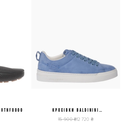
1VTNF0000
КРОСІВКИ BALDININI
38,5
D6E800T1CAMO1020
15 900 ₴
12 720 ₴