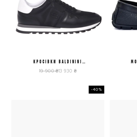
КРОСІВКИ BALDININI
42
44
МО
U6E820T1VTTS0000
U
19 900 ₴
13 930 ₴
-40%