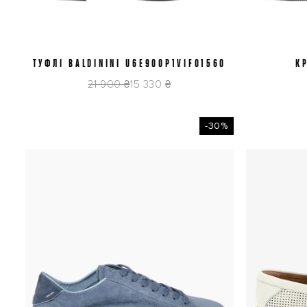
ТУФЛІ BALDININI U6E900P1VIFO1560
41
42
42,5
К
U
21 900 ₴
15 330 ₴
-30%