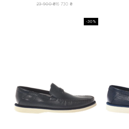
23 900 ₴
16 730 ₴
-30%