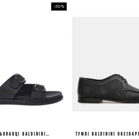
-30%
ЬОПАНЦІ BALDININI
41
43
45
ТУФЛІ BALDININI U6E104P
41
42
44
6E505P1BOTT0000