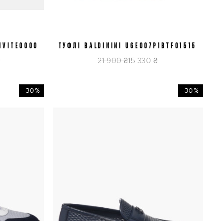
1VITE0000
ТУФЛІ BALDININI U6E007P1BTFO1515
41
43
44
45
₴
21 900 ₴
15 330 ₴
-30%
-30%