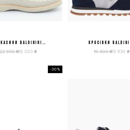
КАСИНИ BALDININI
42
44
КРОСІВКИ BALDINI
41
42
6E042P1BTFO9005
U6E820T1CATEBL
22 900 ₴
16 030 ₴
19 900 ₴
13 930 ₴
-30%