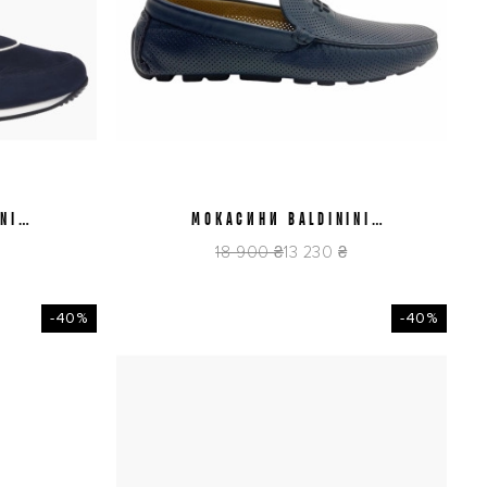
NI
МОКАСИНИ BALDININI
42
00
U5E129P1VIFO1560
18 900 ₴
13 230 ₴
-40%
-40%