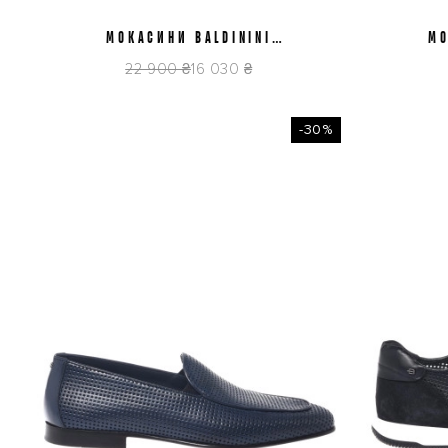
МОКАСИНИ BALDININI
43
МО
U6E042P1BTFO1515
U
22 900 ₴
16 030 ₴
-30%