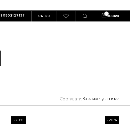
380502127137
UA
RU
КОШИК
I
За замовчуванням
Сортувати
-20%
-20%