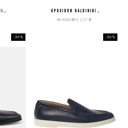
NI
КРОСІВКИ BALDININI
41
44
OC
U6E404P1CRVFCATM
18 900 ₴
13 230 ₴
-30%
-30%