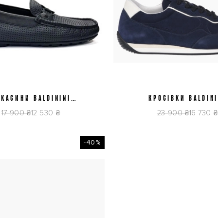
КАСИНИ BALDININI
41
43
44
45
КРОСІВКИ BALDINI
41,5
43
44
45
6E025P1BTFO0000
U6E850T1CAMO15
17 900 ₴
12 530 ₴
23 900 ₴
16 730 ₴
-40%