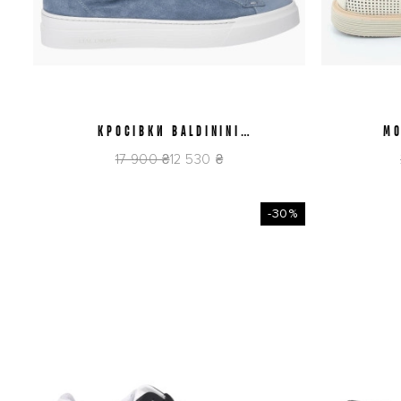
КРОСІВКИ BALDININI
41
42
43
44
45
МО
U6E802P1CROS1020
U
17 900 ₴
12 530 ₴
-30%