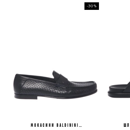
-30%
МОКАСИНИ BALDININI
42
42,5
43
ШЛ
U6E021P1CSSI0000
U