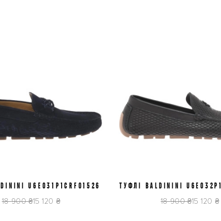
LDININI U6E031P1CRFO1526
41
42
43
45
ТУФЛІ BALDININI U6E032P
41
44
45
18 900 ₴
15 120 ₴
18 900 ₴
15 120 ₴