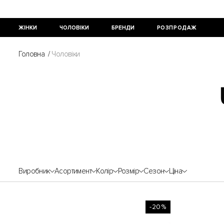
ЖІНКИ
ЧОЛОВІКИ
БРЕНДИ
РОЗПРОДАЖ
Головна
/
Чоловіки
Виробник
Асортимент
Колір
Розмір
Сезон
Ціна
-20%