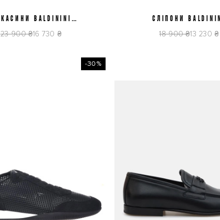
КАСИНИ BALDININI
42
43
44
СЛІПОНИ BALDINI
41
42
43
44
45
6E043P1BTFO1515
U6E907P1CRVFPT
23 900 ₴
16 730 ₴
18 900 ₴
13 230 ₴
-30%