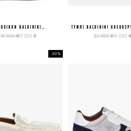
РОСІВКИ BALDININI
42
43
45
ТУФЛІ BALDININI U6E002P
41
41,5
42
42,5
43
44
6E404P1CRVF0000
18 900 ₴
13 230 ₴
22 900 ₴
16 030 
-30%