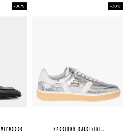
-30%
-30%
1VIFO0000
КРОСІВКИ BALDININI
38
D6E820T1VITL0600