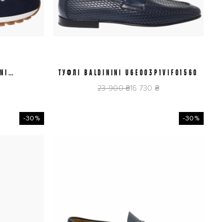
NI
ТУФЛІ BALDININI U6E003P1VIFO1560
42
43
45
GR
23 900 ₴
16 730 ₴
-30%
-30%