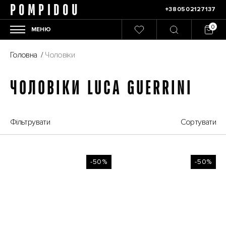
POMPIDOU
+380502127137
МЕНЮ
Головна
/
Чоловіки
ЧОЛОВІКИ LUCA GUERRINI
Фільтрувати
Сортувати
-50%
-50%