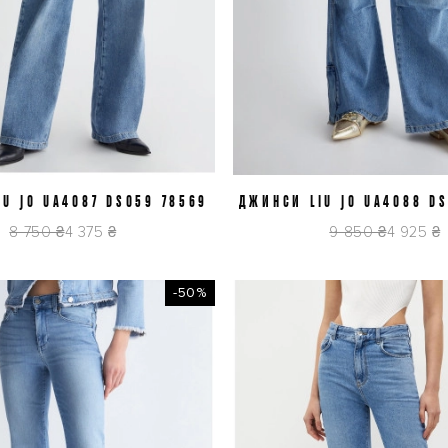
U JO UA4087 DS059 78569
J26
J27
ДЖИНСИ LIU JO UA4088 D
J25
J26
J27
J28
J2
8 750 ₴
4 375 ₴
9 850 ₴
4 925 ₴
-50%