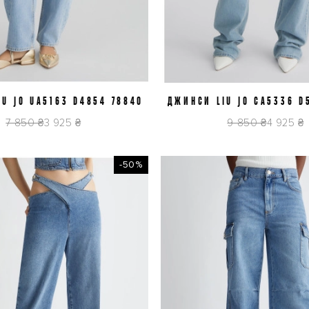
U JO UA5163 D4854 78840
J30
J31
J32
ДЖИНСИ LIU JO CA5336 D5
J25
J29
J30
7 850 ₴
3 925 ₴
9 850 ₴
4 925 ₴
-50%