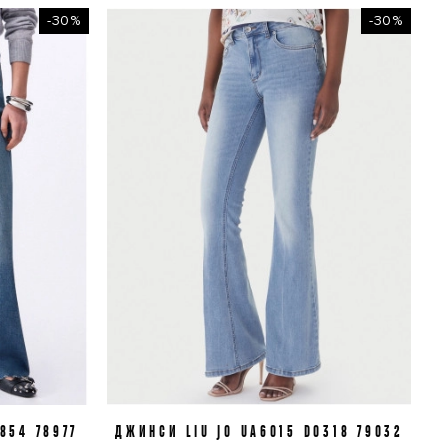
-30%
-30%
854 78977
ДЖИНСИ LIU JO UA6015 D0318 79032
J28
J31
J32