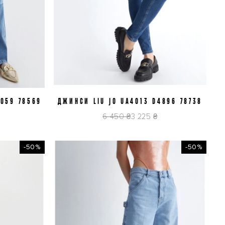
S059 78569
9
ДЖИНСИ LIU JO UA4013 D4896 78738
J25
6 450 ₴
3 225 ₴
-50%
-50%