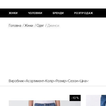
ЖІНКИ
ЧОЛОВІКИ
БРЕНДИ
РОЗПРОДАЖ
Головна
/
Жінки
/
Одяг
/
Джинси
Виробник
Асортимент
Колір
Розмір
Сезон
Ціна
-10%