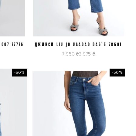
007 77776
ДЖИНСИ LIU JO UA4040 D4615 78691
J25
J27
7 950 ₴
3 975 ₴
-50%
-50%