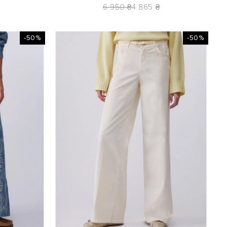
6 950 ₴
4 865 ₴
-50%
-50%