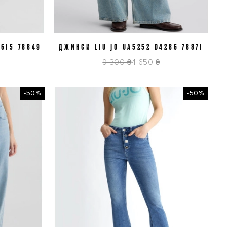
S615 78849
ДЖИНСИ LIU JO UA5252 D4286 78871
J29
9 300 ₴
4 650 ₴
-50%
-50%