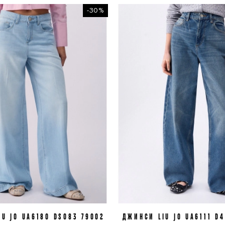
-30%
U JO UA6180 DS083 79002
ДЖИНСИ LIU JO UA6111 D4
J28
J31