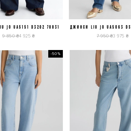
IU JO UA5151 D3202 78831
J29
ДЖИНСИ LIU JO UA5063 D
J27
9 850 ₴
4 925 ₴
7 950 ₴
3 975 ₴
-50%