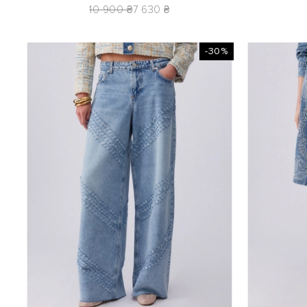
10 900 ₴
7 630 ₴
-30%