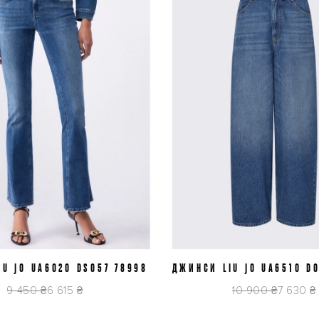
U JO UA6020 DS057 78998
J28
J30
J31
ДЖИНСИ LIU JO UA6510 D0
J26
J27
J28
J29
9 450 ₴
6 615 ₴
10 900 ₴
7 630 ₴