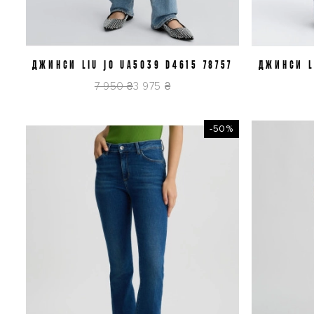
ДЖИНСИ LIU JO UA5039 D4615 78757
J31
ДЖИНСИ L
7 950 ₴
3 975 ₴
-50%