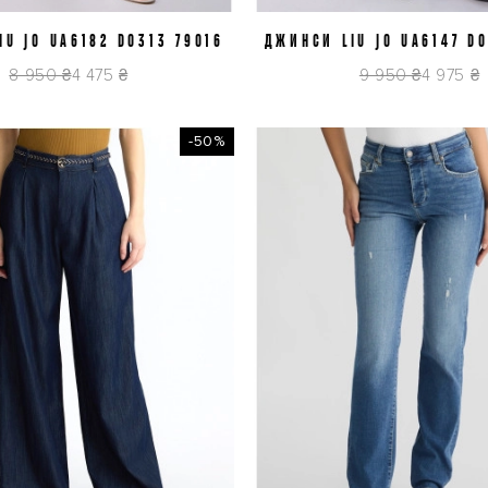
IU JO UA6182 D0313 79016
J29
ДЖИНСИ LIU JO UA6147 D0
J29
8 950 ₴
4 475 ₴
9 950 ₴
4 975 ₴
-50%