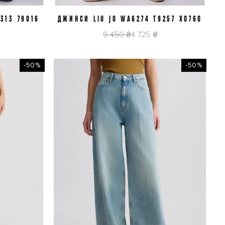
313 79016
ДЖИНСИ LIU JO WA6274 T9257 X0760
J30
9 450 ₴
4 725 ₴
-50%
-50%