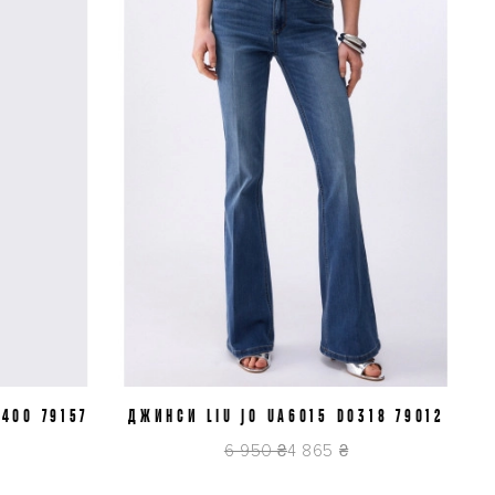
400 79157
ДЖИНСИ LIU JO UA6015 D0318 79012
J30
J31
J32
6 950 ₴
4 865 ₴