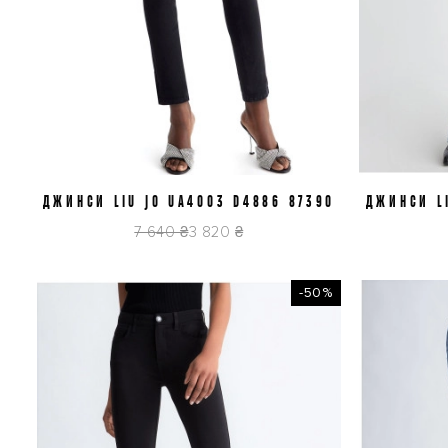
ДЖИНСИ LIU JO UA4003 D4886 87390
J25
ДЖИНСИ LI
7 640 ₴
3 820 ₴
-50%