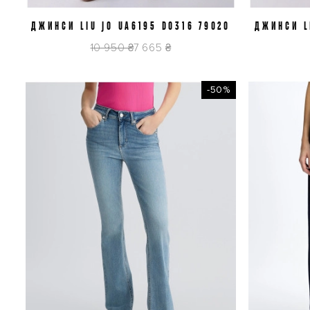
ДЖИНСИ LIU JO UA6195 D0316 79020
J29
ДЖИНСИ L
10 950 ₴
7 665 ₴
-50%