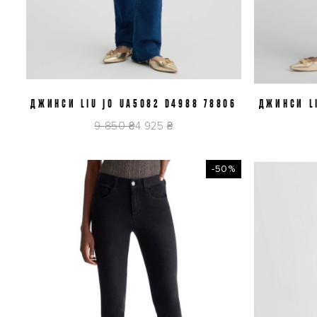
ДЖИНСИ LIU JO UA5082 D4988 78806
J26
J29
ДЖИНСИ LI
9 850 ₴
4 925 ₴
-50%