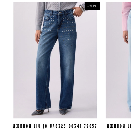
-30%
ДЖИНСИ LIU JO UA6325 D0341 79057
J25
J27
J28
ДЖИНСИ LI