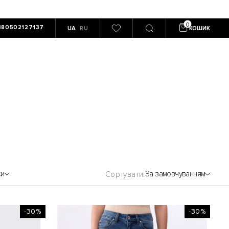
380502127137
UA
RU
КОШИК
си
За замовчуванням
Сортувати
-30%
-30%