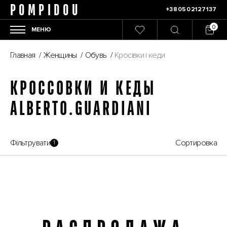
POMPIDOU
+380502127137
МЕНЮ
Главная
/
Женщины
/
Обувь
/
Кросівки і кеди
КРОССОВКИ И КЕДЫ
ALBERTO.GUARDIANI
Фільтрувати
Сортировка
1
Распродажа