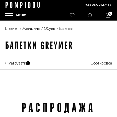
POMPIDOU
+380502127137
МЕНЮ
Главная
/
Женщины
/
Обувь
/
Балетки
БАЛЕТКИ GREYMER
Фільтрувати
Сортировка
1
РАСПРОДАЖА
Распродажа