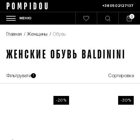
POMPIDOU
+380502127137
МЕНЮ
Главная
/
Женщины
/
Обувь
ЖЕНСКИЕ ОБУВЬ BALDININI
Фільтрувати
Сортировка
1
-20%
-30%