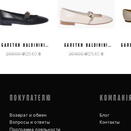
37
38,5
39
39,5
40
37
38
АЛЕТКИ BALDININI
БАЛЕТКИ BALDININI
БАЛЕТ
6E512P1NAPP0000
D6E512P1NAPP9061
20900 ₴
12540 ₴
20900 ₴
12540 ₴
ПОКУПАТЕЛЮ
КОМПАНІ
Возврат и обмен
Блог
Вопросы и ответы
Контакты
Программа лояльности