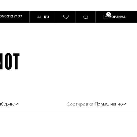
0502127137
UA
RU
КОРЗИНА
NOT
ыберите
По умолчанию
Сортировка