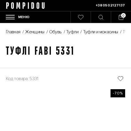
POMPIDOU
+380502127137
МЕНЮ
Главная
/
Женщины
/
Обувь
/
Туфли
/
Туфли и мокасины
/
Туфл
ТУФЛІ FABI 5331
Код товара: 5331
-70%