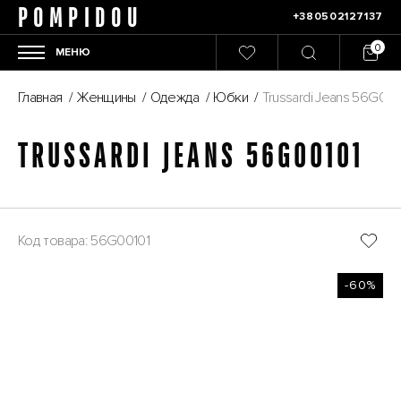
POMPIDOU
+380502127137
МЕНЮ
Главная
/
Женщины
/
Одежда
/
Юбки
/
Trussardi Jeans 56G001
TRUSSARDI JEANS 56G00101
Код товара: 56G00101
-60%