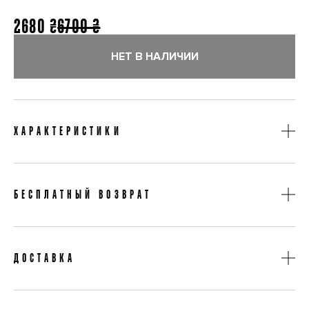
2680 ₴
6700 ₴
НЕТ В НАЛИЧИИ
ХАРАКТЕРИСТИКИ
Материал
Поліестер
БЕСПЛАТНЫЙ ВОЗВРАТ
Сезон
Осінь
Бесплатный возврат товара в течении 14 дней
ДОСТАВКА
Срок доставки 2-3 рабочих дня