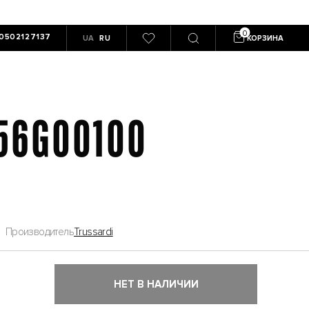
0502127137
UA
RU
КОРЗИНА
 56G00100
Производитель
Trussardi
НЕТ В НАЛИЧИИ