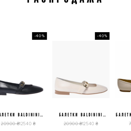
-40%
-40%
8,5
39
39,5
40
37
38
3
КИ BALDININI
БАЛЕТКИ BALDININI
БАЛЕТКИ F
12P1NAPP0000
D6E512P1NAPP9061
00 ₴
12540 ₴
20900 ₴
12540 ₴
7650