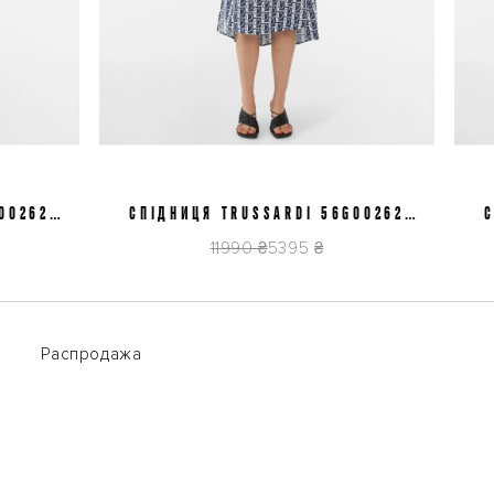
62
СПІДНИЦЯ TRUSSARDI 56G00262
S/40
СПІД
1T006319 U949
11990 ₴
5395 ₴
Распродажа
Распродажа