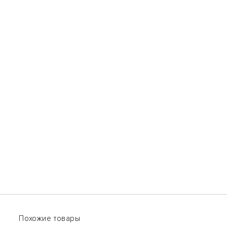
Вам может ПОнравиться
Похожие товары