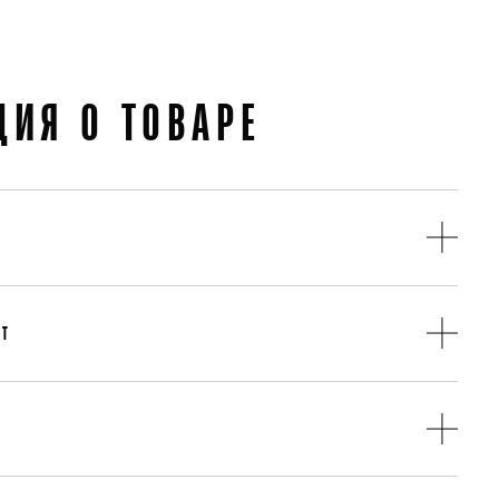
ИЯ О ТОВАРЕ
Спідниці
Поліестер
АТ
Осінь
вара в течении 14 дней
Китай
Італія
Червоний
очих дня