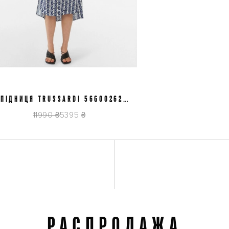
НИЦЯ TRUSSARDI 56G00262
S/40
1T006319 U949
11990 ₴
5395 ₴
РАСПРОДАЖА