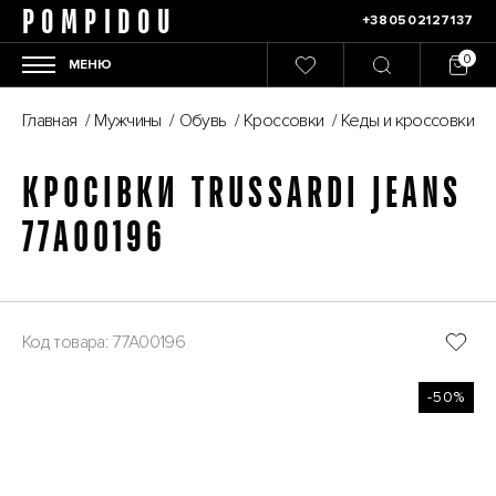
POMPIDOU
+380502127137
МЕНЮ
Главная
/
Мужчины
/
Обувь
/
Кроссовки
/
Кеды и кроссовки
/
КРОСІВКИ TRUSSARDI JEANS
77A00196
Код товара: 77A00196
-50%