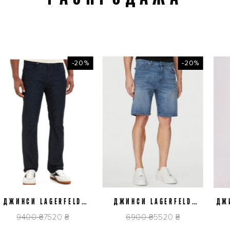
-20%
-20%
J32
J34
J36
J40
J32
J36
J38
ИНСИ LAGERFELD
ДЖИНСИ LAGERFELD
ДЖИНСИ
2839.265501.606
562843.265590.640
D
9400 ₴
7520 ₴
6900 ₴
5520 ₴
5