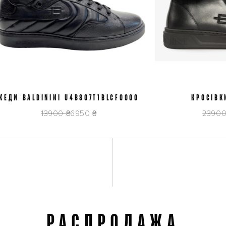
И BALDININI U4B807T1BLCF0000
41,5
КРОСІВКИ BA
36
38,
D6B812A1VI
13900 ₴
6950 ₴
23900 ₴
16
РАСПРОДАЖА