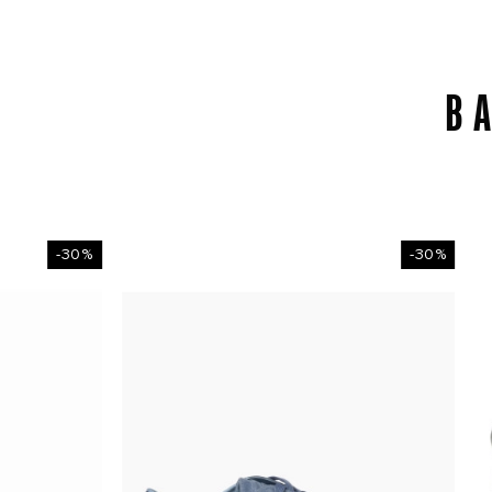
В
-30%
-30%