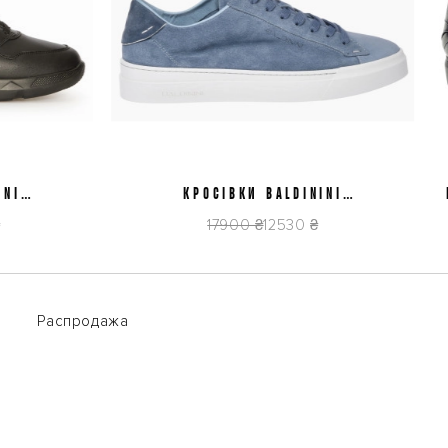
КРОСІВКИ BALDININI
41
42
43
44
45
КЕД
U6E802P1CROS1020
17900 ₴
12530 ₴
Распродажа
Распродажа