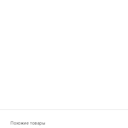
Вам может ПОнравиться
Похожие товары