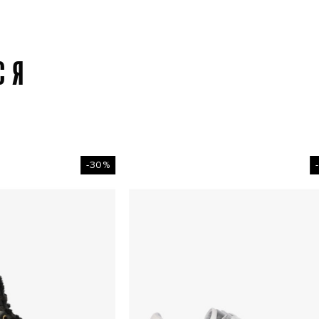
СЯ
-30%
-30%