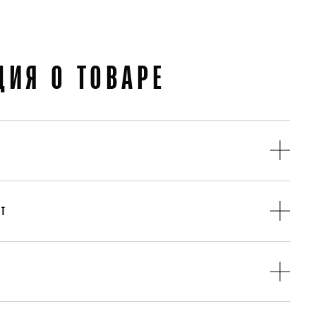
ИЯ О ТОВАРЕ
Черевики
Шкіра
АТ
Хутро
вара в течении 14 дней
Резина
Осінь
Італія
очих дня
Італія