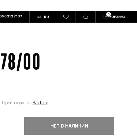
0502127137
UA
RU
КОРЗИНА
478/00
Производитель
Baldinini
НЕТ В НАЛИЧИИ