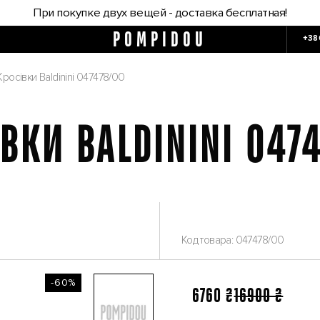
При покупке двух вещей - доставка бесплатная!
POMPIDOU
+38
Кросівки Baldinini 047478/00
ВКИ BALDININI 047
Код товара: 047478/00
-60%
6760 ₴
16900 ₴