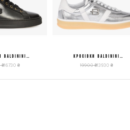
LDININI
5
КРОСІВКИ BALDININI
38
MO0000
D6E820T1VITL0600
730 ₴
19900 ₴
13930 ₴