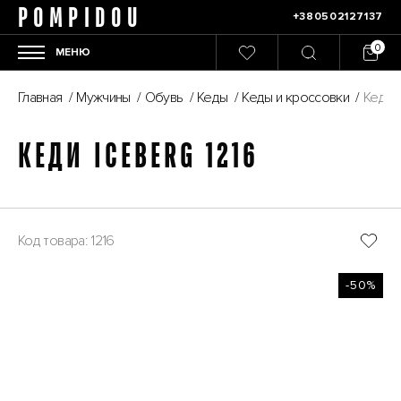
POMPIDOU
+380502127137
МЕНЮ
Главная
/
Мужчины
/
Обувь
/
Кеды
/
Кеды и кроссовки
/
Кеди I
КЕДИ ICEBERG 1216
Код товара: 1216
-50%