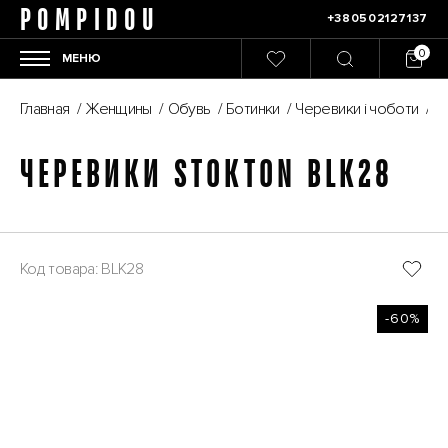
POMPIDOU
+380502127137
МЕНЮ
Главная
/
Женщины
/
Обувь
/
Ботинки
/
Черевики і чоботи
/
Ч
ЧЕРЕВИКИ STOKTON BLK28
Код товара: BLK28
-60%