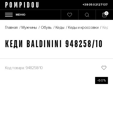
POMPIDOU
+380502127137
МЕНЮ
Главная
/
Мужчины
/
Обувь
/
Кеды
/
Кеды и кроссовки
/
Кеди B
КЕДИ BALDININI 948258/10
Код товара: 948258/10
-60%