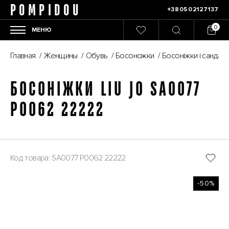
POMPIDOU
+380502127137
МЕНЮ
Главная
/
Женщины
/
Обувь
/
Босоножки
/
Босоніжки і сандалі
БОСОНІЖКИ LIU JO SA0077
P0062 22222
Код товара: SA0077 P0062 22222
-50%