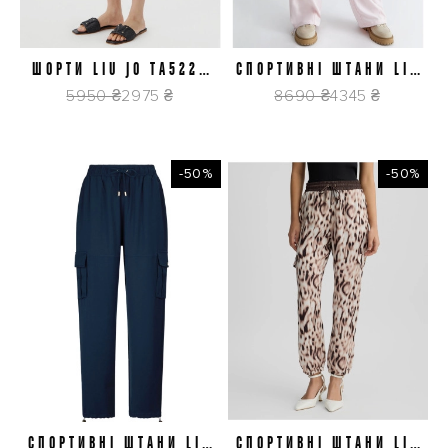
ШОРТИ LIU JO TA5227
СПОРТИВНІ ШТАНИ LIU
XS/38
M/42
J4869 22222
JO TA4146 TS787 32808
5950 ₴
2975 ₴
8690 ₴
4345 ₴
-50%
-50%
СПОРТИВНІ ШТАНИ LIU
СПОРТИВНІ ШТАНИ LIU