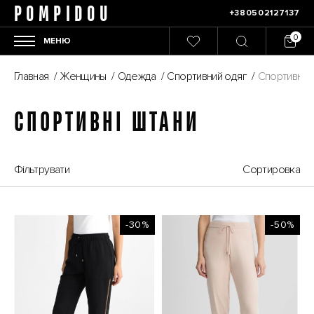
POMPIDOU
+380502127137
МЕНЮ
Главная
/
Женщины
/
Одежда
/
Спортивний одяг
/
Спортивні ш
СПОРТИВНІ ШТАНИ
Фільтрувати
Сортировка
-30%
-50%