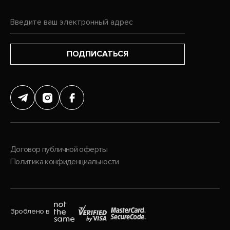
надеть в любой ситуации, будь то вечерний выход или пляжная 
вечеринка. В нашем интернет-магазине в Киеве вы можете купить 
модные женские комбинезоны от лучших фирм Италии с возможностью 
доставки по всей территории Украины.
ПОДПИСАТЬСЯ
Как и куда носить женские комбинезоны? Стилисты рекомендуют 
обратить внимание на следующие актуальные модели 2020 — 2021:
Вечерний комбинезон. В нем вы будете неотразимы на любом 
празднике, шёлк или бархат, кружевные вставки и отделка 
стразами сделают вас неотразимой. Обязательно добавьте 
высокий каблук — и нарядный образ готов.
Комбинезон женский летний. Незаменимая вещь для отпуска  
— легкая ткань подарит комфорт в жару, а фасон подчеркнет 
Договор публичной оферты
загорелые ноги. Добавьте к летнему комбинезону пиджак — и 
готов образ для городских неформальных мероприятий.
Политика конфиденциальности
Джинсовый комбинезон. В сочетании с футболкой и 
спортивной обувью вы получите комфортный комплект для 
загородных летних поездок.
Офисный комбинезон. Да, и даже на работу можно надеть 
комбинезон, главное условие —это классический стиль и 
Зроблено в
естественные цвета.