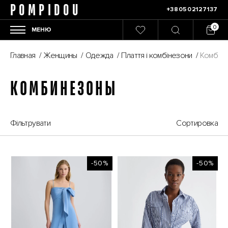
POMPIDOU
+380502127137
МЕНЮ
Главная
/
Женщины
/
Одежда
/
Плаття і комбінезони
/
Комбин
КОМБИНЕЗОНЫ
Фільтрувати
Сортировка
-50%
-50%