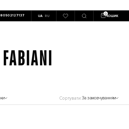
380502127137
UA
RU
КОШИК
 FABIANI
вки
За замовчуванням
Сортувати