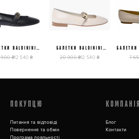
8,5
39
39,5
40
37
38
38
КИ BALDININI
БАЛЕТКИ BALDININI
БАЛЕТКИ F
2P1NAPP0000
D6E512P1NAPP9061
5
00 ₴
12 540 ₴
20 900 ₴
12 540 ₴
7 650
ПОКУПЦЮ
КОМПАНІ
Питання та відповіді
Блог
Повернення та обмін
Контакти
Програма лояльності