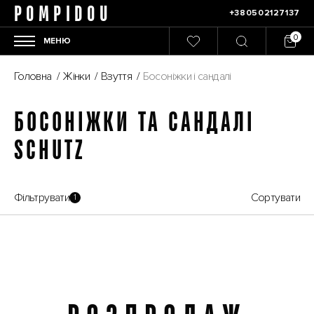
POMPIDOU
+380502127137
МЕНЮ
Головна
/
Жінки
/
Взуття
/
Босоніжки і сандалі
БОСОНІЖКИ ТА САНДАЛІ
SCHUTZ
Фільтрувати
Сортувати
1
Розпродаж