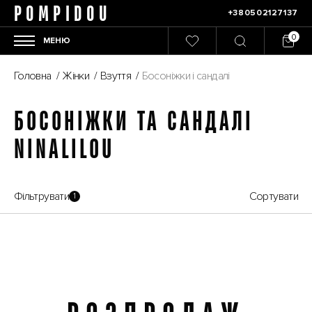
POMPIDOU
+380502127137
МЕНЮ
Головна
/
Жінки
/
Взуття
/
Босоніжки і сандалі
БОСОНІЖКИ ТА САНДАЛІ
NINALILOU
Фільтрувати
Сортувати
1
Розпродаж