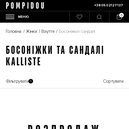
POMPIDOU
+380502127137
МЕНЮ
Головна
/
Жінки
/
Взуття
/
Босоніжки і сандалі
БОСОНІЖКИ ТА САНДАЛІ
KALLISTE
Фільтрувати
Сортувати
1
Розпродаж