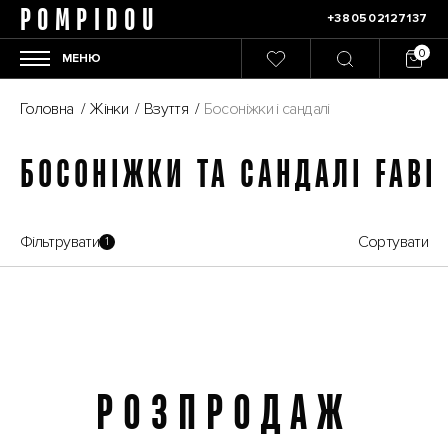
POMPIDOU
+380502127137
МЕНЮ
Головна
/
Жінки
/
Взуття
/
Босоніжки і сандалі
БОСОНІЖКИ ТА САНДАЛІ FABI
Фільтрувати
Сортувати
1
РОЗПРОДАЖ
Розпродаж