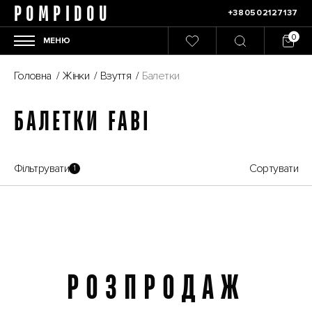
POMPIDOU
+380502127137
МЕНЮ
Головна
/
Жінки
/
Взуття
/
Балетки
БАЛЕТКИ FABI
Фільтрувати
Сортувати
1
РОЗПРОДАЖ
Розпродаж