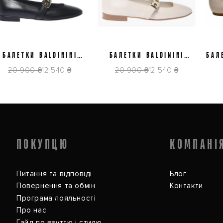
37
38,5
39
39,5
40
37
38
АЛЕТКИ BALDININI
БАЛЕТКИ BALDININI
БАЛЕТ
6E512P1NAPP0000
D6E512P1NAPP9061
20 900 ₴
12 540 ₴
20 900 ₴
12 540 ₴
7
ПОКУПЦЮ
КОМПАНІ
Питання та відповіді
Блог
Повернення та обмін
Контакти
Програма лояльності
Про нас
Гайд по взуттю і стилю