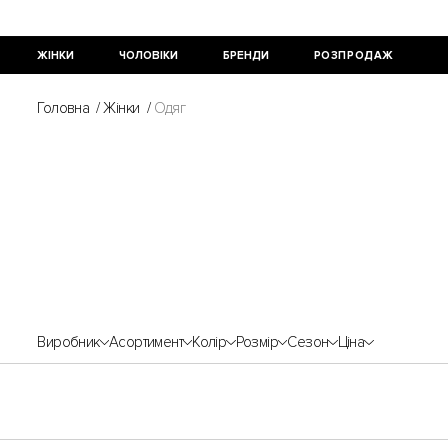
ЖІНКИ
ЧОЛОВІКИ
БРЕНДИ
РОЗПРОДАЖ
Головна
/
Жінки
/
Одяг
Виробник
Асортимент
Колір
Розмір
Сезон
Ціна