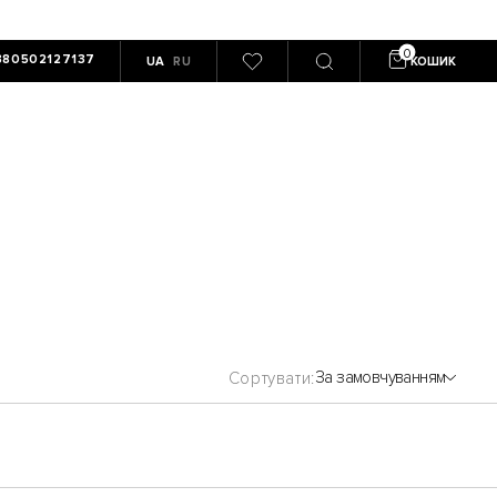
380502127137
UA
RU
КОШИК
За замовчуванням
Сортувати