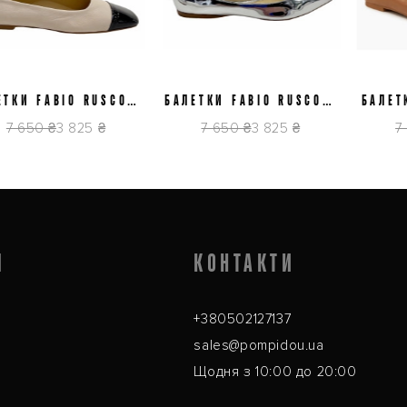
38,5
39
38
39,5
КИ FABIO RUSCONI
БАЛЕТКИ FABIO RUSCONI
БАЛЕТКИ
5775
RAFFAELLA
PX
 650 ₴
3 825 ₴
7 650 ₴
3 825 ₴
7 9
Я
КОНТАКТИ
+380502127137
sales@pompidou.ua
Щодня з 10:00 до 20:00