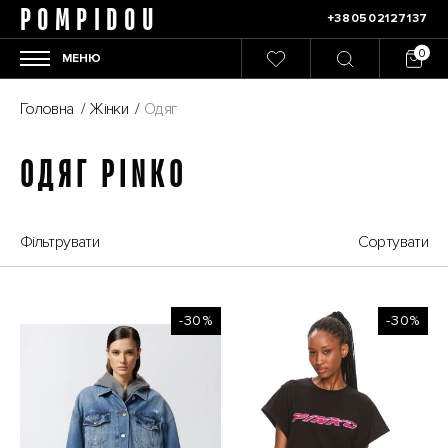
POMPIDOU
+380502127137
МЕНЮ
Головна
/
Жінки
/
Одяг
ОДЯГ PINKO
Фільтрувати
Сортувати
-30%
-30%