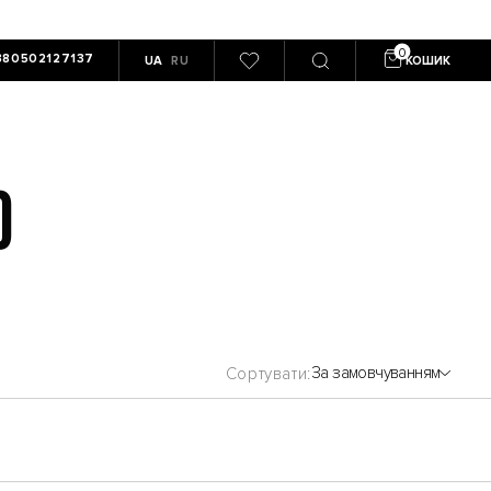
380502127137
UA
RU
КОШИК
O
За замовчуванням
Сортувати