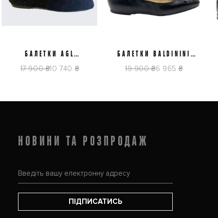
37
38
38,5
39
40
37
38
38,5
39
40
БАЛЕТКИ AGL
БАЛЕТКИ BALDININI
D840007PGK77831013
D5E222P1NAPP0000
17 900 ₴
10 740 ₴
19 900 ₴
6 965 ₴
НОВИНИ ТА РОЗПРОДАЖ
ПІДПИСАТИСЬ