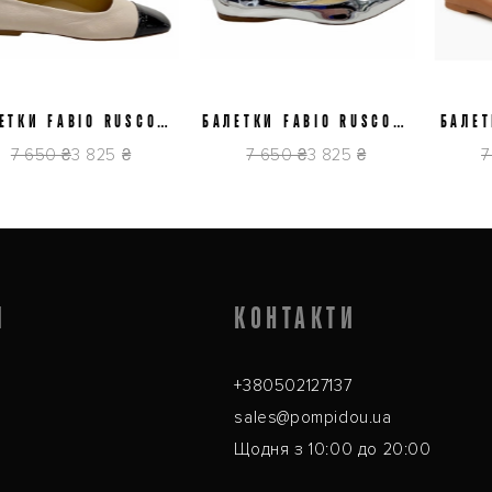
38,5
39
38
39,5
ТКИ FABIO RUSCONI
БАЛЕТКИ FABIO RUSCONI
БАЛЕТК
5775
RAFFAELLA
PX
7 650 ₴
3 825 ₴
7 650 ₴
3 825 ₴
7 9
Я
КОНТАКТИ
+380502127137
sales@pompidou.ua
Щодня з 10:00 до 20:00