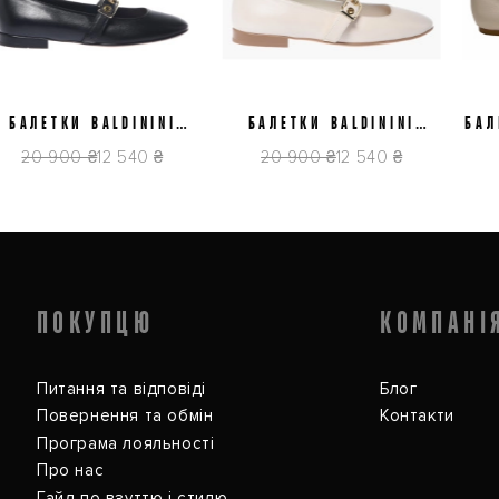
37
38,5
39
39,5
40
37
38
БАЛЕТКИ BALDININI
БАЛЕТКИ BALDININI
БАЛЕ
D6E512P1NAPP0000
D6E512P1NAPP9061
20 900 ₴
12 540 ₴
20 900 ₴
12 540 ₴
ПОКУПЦЮ
КОМПАНІ
Питання та відповіді
Блог
Повернення та обмін
Контакти
Програма лояльності
Про нас
Гайд по взуттю і стилю