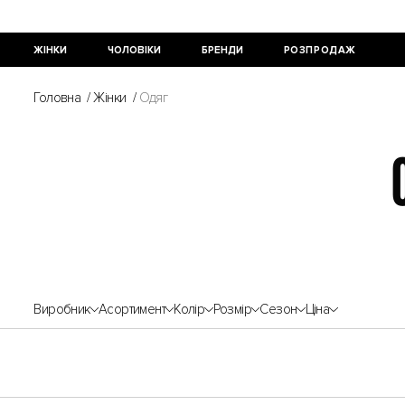
ЖІНКИ
ЧОЛОВІКИ
БРЕНДИ
РОЗПРОДАЖ
Головна
/
Жінки
/
Одяг
Виробник
Асортимент
Колір
Розмір
Сезон
Ціна