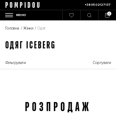
POMPIDOU
+380502127137
МЕНЮ
Головна
/
Жінки
/
Одяг
ОДЯГ ICEBERG
Фільтрувати
Сортувати
РОЗПРОДАЖ
Розпродаж