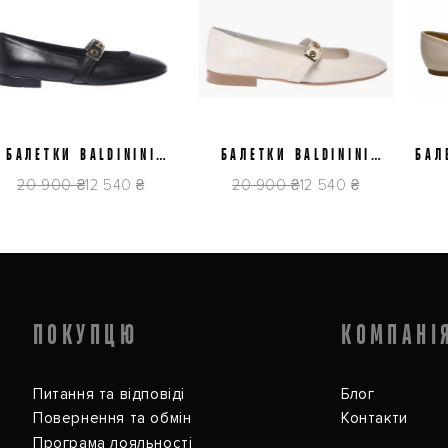
37
38,5
39
39,5
40
37
38
АЛЕТКИ BALDININI
БАЛЕТКИ BALDININI
БАЛЕТ
6E512P1NAPP0000
D6E512P1NAPP9061
20 900 ₴
12 540 ₴
20 900 ₴
12 540 ₴
7
ПОКУПЦЮ
КОМПАНІ
Питання та відповіді
Блог
Повернення та обмін
Контакти
Програма лояльності