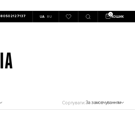
380502127137
UA
RU
КОШИК
IA
За замовчуванням
Сортувати