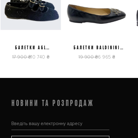
37
38
38,5
39
40
37
38
38,5
39
40
БАЛЕТКИ AGL
БАЛЕТКИ BALDININI
Б
D840007PGK77831013
D5E222P1NAPP0000
D
17 900 ₴
10 740 ₴
19 900 ₴
6 965 ₴
НОВИНИ ТА РОЗПРОДАЖ