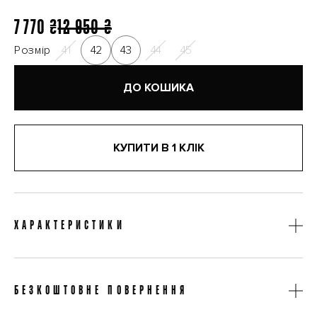
7 770 ₴
12 950 ₴
Розмір
41
42
43
44
45
ДО КОШИКА
КУПИТИ В 1 КЛІК
ХАРАКТЕРИСТИКИ
Категорія
Кросівки
БЕЗКОШТОВНЕ ПОВЕРНЕННЯ
Країна виробництва
Італія