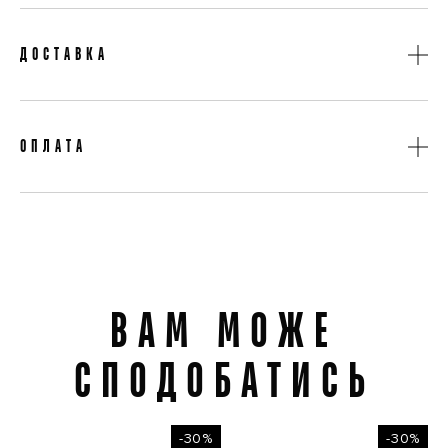
Країна реєстрації бренд
Італія
Безкоштовне повернення товару протягом 14 днів
Матеріал
Шкіра
ДОСТАВКА
Сезон
Осінь
Термін доставки 2-3 робочих дні
Доставка на відділення «Нова Пошта»
ОПЛАТА
Доставка кур'єром «Нова Пошта»
При отриманні товару
Оплата карткою на сайті
Оплата готівкою кур'єру
ВАМ МОЖЕ
Вам може сподобатись
СПОДОБАТИСЬ
-30%
-30%