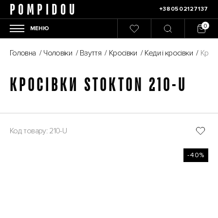
POMPIDOU
+380502127137
МЕНЮ
Головна
/
Чоловіки
/
Взуття
/
Кросівки
/
Кеди і кросівки
/
Кросі
КРОСІВКИ STOKTON 210-U
Код товару: 210-U
-40%