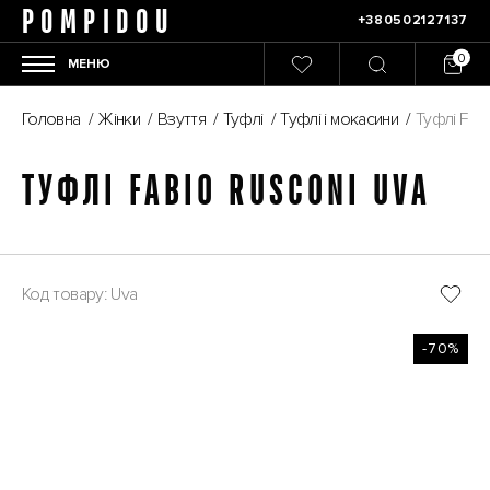
POMPIDOU
+380502127137
МЕНЮ
Головна
/
Жінки
/
Взуття
/
Туфлі
/
Туфлі і мокасини
/
Туфлі Fabi
ТУФЛІ FABIO RUSCONI UVA
Код товару: Uva
-70%