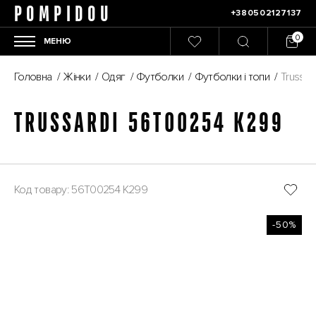
POMPIDOU
+380502127137
МЕНЮ
Головна
/
Жінки
/
Одяг
/
Футболки
/
Футболки і топи
/
Trussa
TRUSSARDI 56T00254 K299
Код товару: 56T00254 K299
-50%