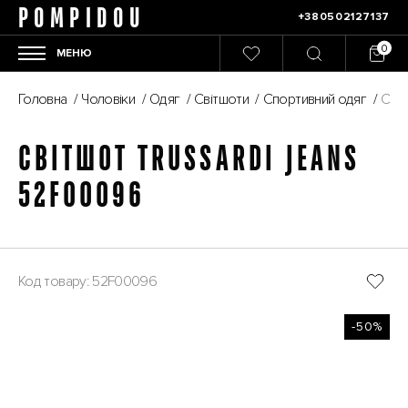
POMPIDOU
+380502127137
МЕНЮ
Головна
/
Чоловіки
/
Одяг
/
Світшоти
/
Спортивний одяг
/
Світ
СВІТШОТ TRUSSARDI JEANS
52F00096
Код товару: 52F00096
-50%