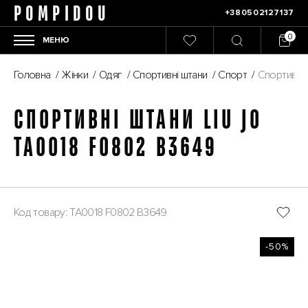
POMPIDOU
+380502127137
МЕНЮ
Головна
/
Жінки
/
Одяг
/
Спортивні штани
/
Спорт
/
Спортивні 
СПОРТИВНІ ШТАНИ LIU JO
TA0018 F0802 B3649
Код товару: TA0018 F0802 B3649
-50%