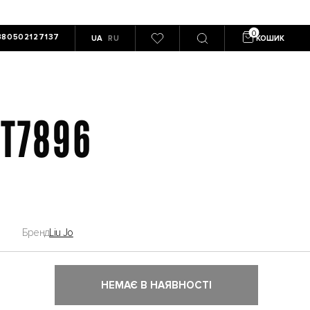
380502127137
UA
RU
КОШИК
 T7896
Бренд
Liu Jo
НЕМАЄ В НАЯВНОСТІ