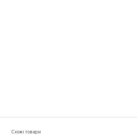
Вам може сподобатись
Схожі товари