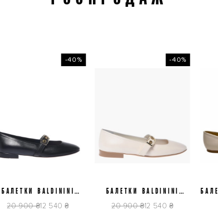
-40%
-40%
37
38,5
39
39,5
40
37
38
ЛЕТКИ BALDININI
БАЛЕТКИ BALDININI
БАЛЕТКИ
E512P1NAPP0000
D6E512P1NAPP9061
0 900 ₴
12 540 ₴
20 900 ₴
12 540 ₴
7 