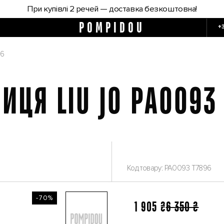
При купівлі 2 речей — доставка безкоштовна!
POMPIDOU
+
96
ИЦЯ LIU JO PA0093
Код товару: PA0093 T7896
-70%
1 905 ₴
6 350 ₴