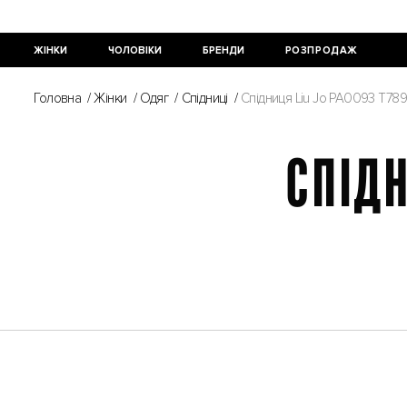
ЖІНКИ
ЧОЛОВІКИ
БРЕНДИ
РОЗПРОДАЖ
Головна
/
Жінки
/
Одяг
/
Спідниці
/
Спідниця Liu Jo PA0093 T78
СПІДН