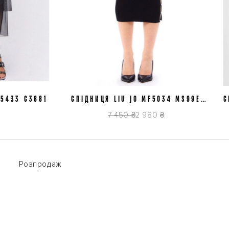
33 C3881
СПІДНИЦЯ LIU JO MF5034 MS99E
L/44
M/42
СПІД
22222
7 450 ₴
2 980 ₴
Розпродаж
Розпродаж