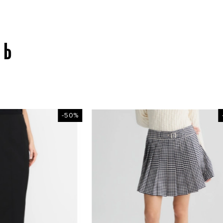
СЬ
-50%
-50