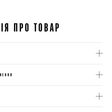
ІЯ ПРО ТОВАР
Спідниці
Чорний
НЕННЯ
Італія
я товару протягом 14 днів
Італія
Поліестер
Весна
бочих дні