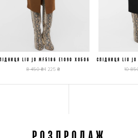
НИЦЯ LIU JO MF5186 E1090 X0506
M/42
СПІДНИЦЯ LIU JO CF
M/42
S
8 450 ₴
4 225 ₴
10 850 ₴
5
РОЗПРОДАЖ