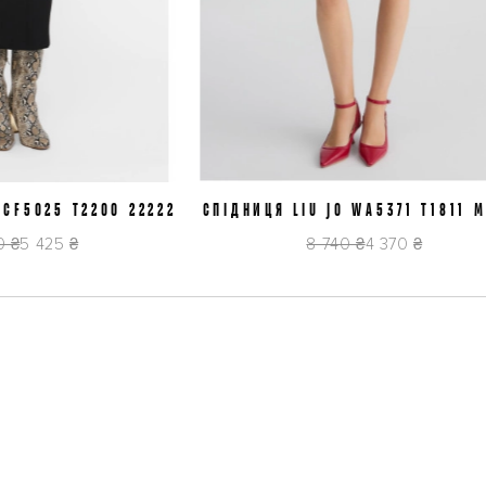
5025 T2200 22222
/40
СПІДНИЦЯ LIU JO WA5371 T1811 M94
M/42
XS/38
 425 ₴
8 740 ₴
4 370 ₴