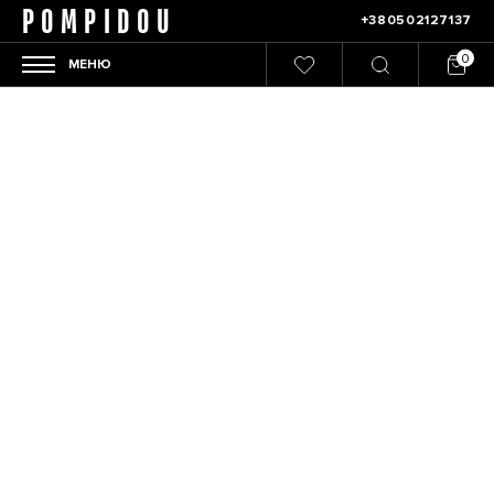
POMPIDOU
+380502127137
МЕНЮ
Главная
/
Женщины
/
Одежда
/
Спортивний одяг
/
Худи
Фільтрувати
Сортировка